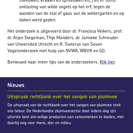
meeuwen, kraaien en spreeuwen etc.) en er soms
ontlasting van wilde vogels op het erf, tegen de
wanden van de stal of gaas van de wintergarten en op
daken werd gezien.
Het onderzoek is uitgevoerd door dr. Francisca Velkers, prof.
dr. Arjan Stegeman, Thijs Manders, dr. Janneke Schreuder
van Universiteit Utrecht en R. Slaterus van Sovon
Vogelonderzoek met hulp van NVWA, WBVR en GD.
Benieuwd naar meer tips van de onderzoekers.
Klik hier
.
Nieuws
Uitspraak rechtbank over het vangen van pluimvee
De uitspraak van de rechtbank over het vangen van pluimvee stelt
ons teleur. De Nederlandse pluimveesector doet iedere dag zijn
uiterste best om veilige producten aan consumenten te bieden, met
daarbij oog voor mens, dier en milieu.