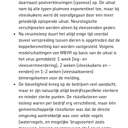
daarnaast pootverkleuringen (cyanose) op. De uitval
nam bij alle typen pluimvee exponentieel toe, maar bij
vleeskuikens werd dit voorafgegaan door een meer
geleidelijk oplopende uitval. Neurologische
verschijnselen werden alleen bij vleeseenden gezien.
Na virusinsleep duurt het altijd enige tijd voordat
zoveel verspreiding tussen dieren is opgetreden dat de
koppelbesmetting kan worden vastgesteld. Volgens
modelschattingen van WBVR op basis van de uitval is
het virus gemiddeld: 1 week (leg- en
vleesvermeerdering), 2 weken (vleeskuikens en –
eenden) en 1-2 weken (vleeskalkoenen)
binnengekomen voor de melding.
De bioveiligheid kreeg op de bedrijven veel aandacht,
maar er zijn natuurlijk altijd bedrijfsspecifieke sterkere
en minder sterke punten. De risicofactoren voor
insleep waren per bedrijf erg verschillend, maar één
gemeenschappelijk risicofactor was dat de directe
omgeving aantrekkelijk was voor wilde vogels
(watervogels, en mogelijke ‘brugsoorten’ zoals