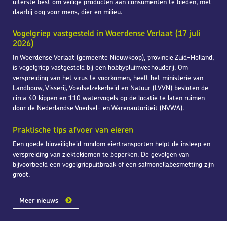
uiterste best om veilige producten aan consumenten te bieden, met
daarbij oog voor mens, dier en milieu.
Vogelgriep vastgesteld in Woerdense Verlaat (17 juli
2026)
In Woerdense Verlaat (gemeente Nieuwkoop), provincie Zuid-Holland,
is vogelgriep vastgesteld bij een hobbypluimveehouderij. Om
verspreiding van het virus te voorkomen, heeft het ministerie van
Landbouw, Visserij, Voedselzekerheid en Natuur (LVVN) besloten de
circa 40 kippen en 110 watervogels op de locatie te laten ruimen
door de Nederlandse Voedsel- en Warenautoriteit (NVWA).
Praktische tips afvoer van eieren
Een goede bioveiligheid rondom eiertransporten helpt de insleep en
verspreiding van ziektekiemen te beperken. De gevolgen van
bijvoorbeeld een vogelgriepuitbraak of een salmonellabesmetting zijn
groot.
Meer nieuws