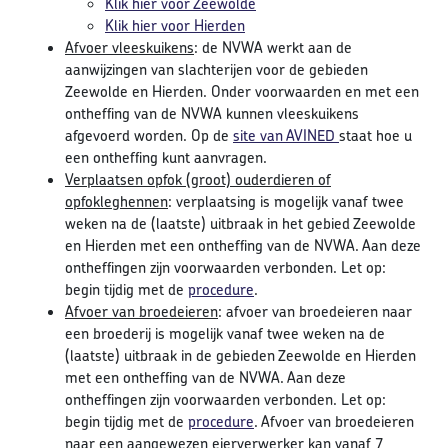
Klik hier voor Zeewolde
Klik hier voor Hierden
Afvoer vleeskuikens
: de NVWA werkt aan de
aanwijzingen van slachterijen voor de gebieden
Zeewolde en Hierden. Onder voorwaarden en met een
ontheffing van de NVWA kunnen vleeskuikens
afgevoerd worden. Op de
site van AVINED
staat hoe u
een ontheffing kunt aanvragen.
Verplaatsen opfok (groot) ouderdieren of
opfokleghennen
: verplaatsing is mogelijk vanaf twee
weken na de (laatste) uitbraak in het gebied Zeewolde
en Hierden met een ontheffing van de NVWA. Aan deze
ontheffingen zijn voorwaarden verbonden. Let op:
begin tijdig met de
procedure
.
Afvoer van broedeieren
: afvoer van broedeieren naar
een broederij is mogelijk vanaf twee weken na de
(laatste) uitbraak in de gebieden Zeewolde en Hierden
met een ontheffing van de NVWA. Aan deze
ontheffingen zijn voorwaarden verbonden. Let op:
begin tijdig met de
procedure
. Afvoer van broedeieren
naar een aangewezen eierverwerker kan vanaf 7