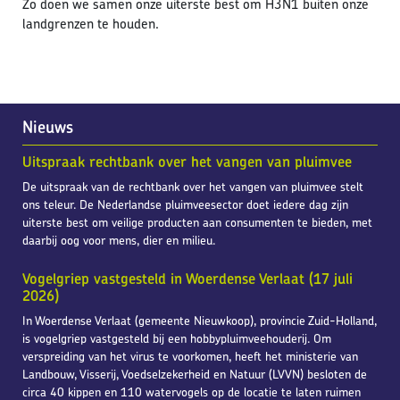
Zo doen we samen onze uiterste best om H3N1 buiten onze
landgrenzen te houden.
Nieuws
Uitspraak rechtbank over het vangen van pluimvee
De uitspraak van de rechtbank over het vangen van pluimvee stelt
ons teleur. De Nederlandse pluimveesector doet iedere dag zijn
uiterste best om veilige producten aan consumenten te bieden, met
daarbij oog voor mens, dier en milieu.
Vogelgriep vastgesteld in Woerdense Verlaat (17 juli
2026)
In Woerdense Verlaat (gemeente Nieuwkoop), provincie Zuid-Holland,
is vogelgriep vastgesteld bij een hobbypluimveehouderij. Om
verspreiding van het virus te voorkomen, heeft het ministerie van
Landbouw, Visserij, Voedselzekerheid en Natuur (LVVN) besloten de
circa 40 kippen en 110 watervogels op de locatie te laten ruimen