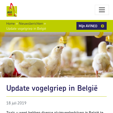
Home
»
Nieuwsberichten
»
Mijn AVINED
Update vogelgriep in België
Update vogelgriep in België
18 juli 2019
Zoals u weet hebben diverse pluimveebedrijven in België te