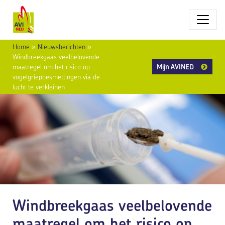
Home
»
Nieuwsberichten
»
Windbreekgaas veelbelovende
Mijn AVINED
maatregel om het risico op
vogelgriepbesmettingen via de
lucht te verkleinen
Windbreekgaas veelbelovende
maatregel om het risico op