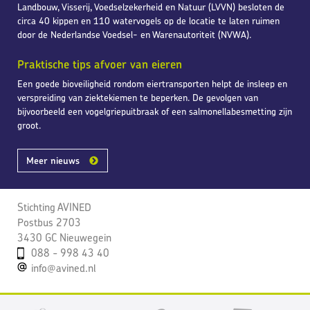
Landbouw, Visserij, Voedselzekerheid en Natuur (LVVN) besloten de
circa 40 kippen en 110 watervogels op de locatie te laten ruimen
door de Nederlandse Voedsel- en Warenautoriteit (NVWA).
Praktische tips afvoer van eieren
Een goede bioveiligheid rondom eiertransporten helpt de insleep en
verspreiding van ziektekiemen te beperken. De gevolgen van
bijvoorbeeld een vogelgriepuitbraak of een salmonellabesmetting zijn
groot.
Meer nieuws
Stichting AVINED
Postbus 2703
3430 GC Nieuwegein
088 - 998 43 40
info@avined.nl