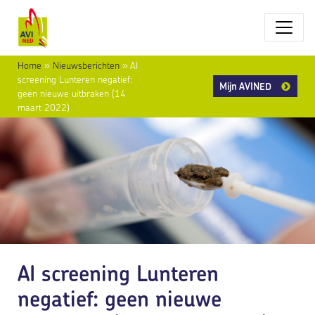
Home
»
Nieuwsberichten
»
AI
screening Lunteren negatief:
Mijn AVINED
geen nieuwe uitbraken (14
maart 2022)
AI screening Lunteren
negatief: geen nieuwe