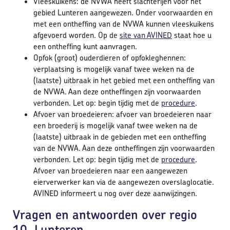
Vleeskuikens: de NVWA heeft slachterijen voor het
gebied Lunteren aangewezen. Onder voorwaarden en
met een ontheffing van de NVWA kunnen vleeskuikens
afgevoerd worden. Op de
site van AVINED
staat hoe u
een ontheffing kunt aanvragen.
Opfok (groot) ouderdieren of opfokleghennen:
verplaatsing is mogelijk vanaf twee weken na de
(laatste) uitbraak in het gebied met een ontheffing van
de NVWA. Aan deze ontheffingen zijn voorwaarden
verbonden. Let op: begin tijdig met de
procedure
.
Afvoer van broedeieren: afvoer van broedeieren naar
een broederij is mogelijk vanaf twee weken na de
(laatste) uitbraak in de gebieden met een ontheffing
van de NVWA. Aan deze ontheffingen zijn voorwaarden
verbonden. Let op: begin tijdig met de
procedure
.
Afvoer van broedeieren naar een aangewezen
eierverwerker kan via de aangewezen overslaglocatie.
AVINED informeert u nog over deze aanwijzingen.
Vragen en antwoorden over regio
10, Lunteren