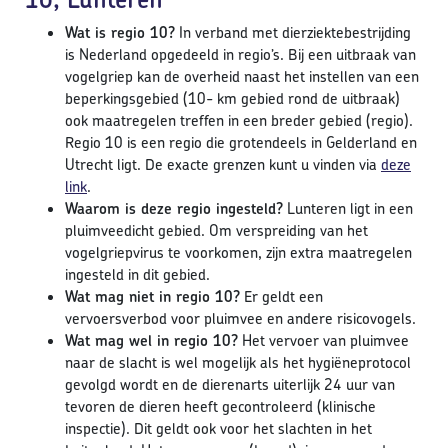
Wat is regio 10?
In verband met dierziektebestrijding
is Nederland opgedeeld in regio’s. Bij een uitbraak van
vogelgriep kan de overheid naast het instellen van een
beperkingsgebied (10- km gebied rond de uitbraak)
ook maatregelen treffen in een breder gebied (regio).
Regio 10 is een regio die grotendeels in Gelderland en
Utrecht ligt. De exacte grenzen kunt u vinden via
deze
link
.
Waarom is deze regio ingesteld?
Lunteren ligt in een
pluimveedicht gebied. Om verspreiding van het
vogelgriepvirus te voorkomen, zijn extra maatregelen
ingesteld in dit gebied.
Wat mag niet in regio 10?
Er geldt een
vervoersverbod voor pluimvee en andere risicovogels.
Wat mag wel in regio 10?
Het vervoer van pluimvee
naar de slacht is wel mogelijk als het hygiëneprotocol
gevolgd wordt en de dierenarts uiterlijk 24 uur van
tevoren de dieren heeft gecontroleerd (klinische
inspectie). Dit geldt ook voor het slachten in het