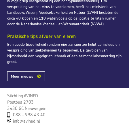
is vogelgriep vastgesteld bij een hobbypluimveehouderij. Om
verspreiding van het virus te voorkomen, heeft het ministerie van
Landbouw, Visserij, Voedselzekerheid en Natuur (LVVN) besloten de
circa 40 kippen en 110 watervogels op de locatie te laten ruimen
door de Nederlandse Voedsel- en Warenautoriteit (NVWA).
Praktische tips afvoer van eieren
Een goede bioveiligheid rondom eiertransporten helpt de insleep en
verspreiding van ziektekiemen te beperken. De gevolgen van
bijvoorbeeld een vogelgriepuitbraak of een salmonellabesmetting zijn
groot.
Meer nieuws
Stichting AVINED
Postbus 2703
3430 GC Nieuwegein
088 - 998 43 40
info@avined.nl