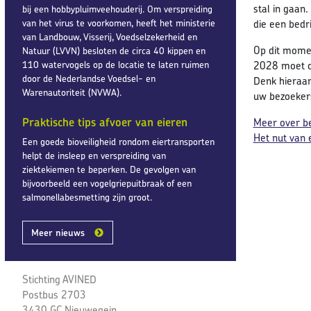
stal in gaan
bij een hobbypluimveehouderij. Om verspreiding
van het virus te voorkomen, heeft het ministerie
die een bedr
van Landbouw, Visserij, Voedselzekerheid en
Op dit momen
Natuur (LVVN) besloten de circa 40 kippen en
110 watervogels op de locatie te laten ruimen
2028 moet op
door de Nederlandse Voedsel- en
Denk hieraan
Warenautoriteit (NVWA).
uw bezoekers 
Praktische tips afvoer van eieren
Meer over be
Het nut van 
Een goede bioveiligheid rondom eiertransporten
helpt de insleep en verspreiding van
ziektekiemen te beperken. De gevolgen van
bijvoorbeeld een vogelgriepuitbraak of een
salmonellabesmetting zijn groot.
Meer nieuws
Stichting AVINED
Postbus 2703
3430 GC Nieuwegein