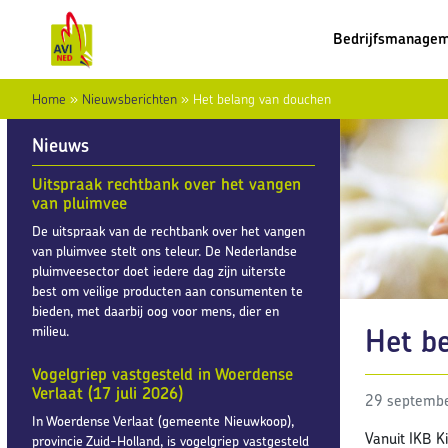
Bedrijfsmanage
Home
»
Nieuwsberichten
»
Het belang van douchen
Nieuws
Uitspraak rechtbank over het vangen
van pluimvee
De uitspraak van de rechtbank over het vangen
van pluimvee stelt ons teleur. De Nederlandse
pluimveesector doet iedere dag zijn uiterste
best om veilige producten aan consumenten te
bieden, met daarbij oog voor mens, dier en
Het b
milieu.
Vogelgriep vastgesteld in Woerdense
Verlaat (17 juli 2026)
29 septemb
In Woerdense Verlaat (gemeente Nieuwkoop),
Vanuit IKB K
provincie Zuid-Holland, is vogelgriep vastgesteld