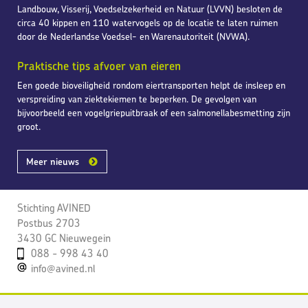
Landbouw, Visserij, Voedselzekerheid en Natuur (LVVN) besloten de
circa 40 kippen en 110 watervogels op de locatie te laten ruimen
door de Nederlandse Voedsel- en Warenautoriteit (NVWA).
Praktische tips afvoer van eieren
Een goede bioveiligheid rondom eiertransporten helpt de insleep en
verspreiding van ziektekiemen te beperken. De gevolgen van
bijvoorbeeld een vogelgriepuitbraak of een salmonellabesmetting zijn
groot.
Meer nieuws
Stichting AVINED
Postbus 2703
3430 GC Nieuwegein
088 - 998 43 40
info@avined.nl