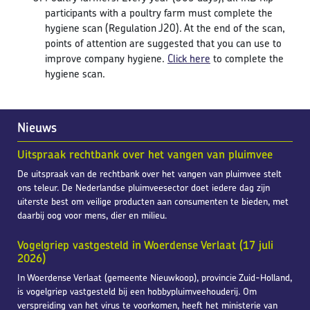
participants with a poultry farm must complete the
hygiene scan (Regulation J20). At the end of the scan,
points of attention are suggested that you can use to
improve company hygiene.
Click here
to complete the
hygiene scan.
Nieuws
Uitspraak rechtbank over het vangen van pluimvee
De uitspraak van de rechtbank over het vangen van pluimvee stelt
ons teleur. De Nederlandse pluimveesector doet iedere dag zijn
uiterste best om veilige producten aan consumenten te bieden, met
daarbij oog voor mens, dier en milieu.
Vogelgriep vastgesteld in Woerdense Verlaat (17 juli
2026)
In Woerdense Verlaat (gemeente Nieuwkoop), provincie Zuid-Holland,
is vogelgriep vastgesteld bij een hobbypluimveehouderij. Om
verspreiding van het virus te voorkomen, heeft het ministerie van