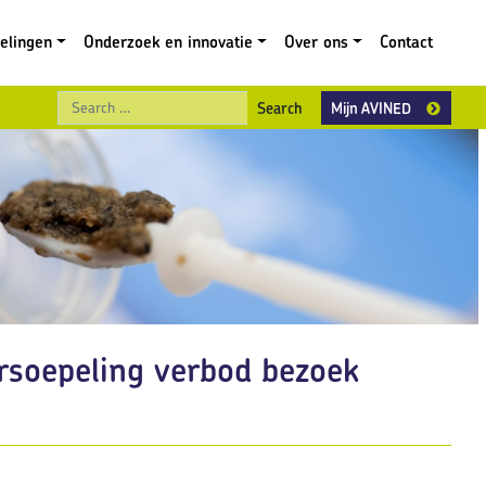
gelingen
Onderzoek en innovatie
Over ons
Contact
Search
Mijn AVINED
ersoepeling verbod bezoek