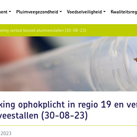
ment
Pluimveegezondheid
Voedselveiligheid
Kwaliteitsre
epeling verbod bezoek pluimveestallen (30-08-23)
king ophokplicht in regio 19 en v
veestallen (30-08-23)
 2023