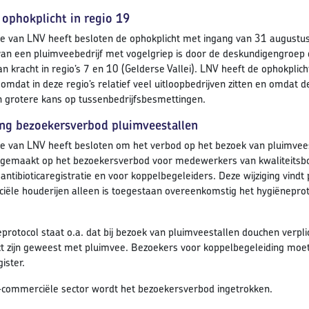
 ophokplicht in regio 19
ie van LNV heeft besloten de ophokplicht met ingang van 31 augustus 2
an een pluimveebedrijf met vogelgriep is door de deskundigengroep di
an kracht in regio’s 7 en 10 (Gelderse Vallei). LNV heeft de ophokpli
 omdat in deze regio’s relatief veel uitloopbedrijven zitten en omdat 
grotere kans op tussenbedrijfsbesmettingen.
ing bezoekersverbod pluimveestallen
ie van LNV heeft besloten om het verbod op het bezoek van pluimvee
 gemaakt op het bezoekersverbod voor medewerkers van kwaliteitsb
 antibioticaregistratie en voor koppelbegeleiders. Deze wijziging vind
ële houderijen alleen is toegestaan overeenkomstig het hygiëneprot
neprotocol staat o.a. dat bij bezoek van pluimveestallen douchen ver
act zijn geweest met pluimvee. Bezoekers voor koppelbegeleiding moe
ister.
-commerciële sector wordt het bezoekersverbod ingetrokken.