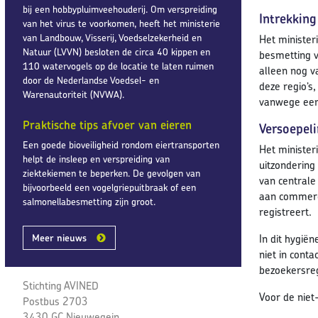
bij een hobbypluimveehouderij. Om verspreiding
Intrekking
van het virus te voorkomen, heeft het ministerie
van Landbouw, Visserij, Voedselzekerheid en
Het minister
Natuur (LVVN) besloten de circa 40 kippen en
besmetting v
110 watervogels op de locatie te laten ruimen
alleen nog v
door de Nederlandse Voedsel- en
deze regio’s,
Warenautoriteit (NVWA).
vanwege een 
Praktische tips afvoer van eieren
Versoepel
Een goede bioveiligheid rondom eiertransporten
Het minister
helpt de insleep en verspreiding van
uitzondering
ziektekiemen te beperken. De gevolgen van
van centrale
bijvoorbeeld een vogelgriepuitbraak of een
aan commerci
salmonellabesmetting zijn groot.
registreert.
Meer nieuws
In dit hygië
niet in cont
bezoekersreg
Stichting AVINED
Voor de niet
Postbus 2703
3430 GC Nieuwegein