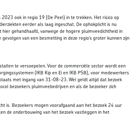
023 ook in regio 19 (De Peel) in te trekken. Het risico op
erziekten eerder als laag ingeschat. De ophokplicht is nu
cht hier gehandhaafd, vanwege de hogere pluimveedichtheid in
de gevolgen van een besmetting in deze regio’s groter kunnen zijn
stallen te versoepelen. Voor de commerciële sector wordt een
orgingssystemen (IKB Kip en Ei en IKB PSB), voor medewerkers
t plaats met ingang van 31-08-23. Wel geldt altijd dat bezoek
ocol bezoekers pluimveebedrijven en als de bezoeker zich
plicht is. Bezoekers mogen voorafgaand aan het bezoek 24 uur
ten de onderbouwing van het bezoek vastleggen in het