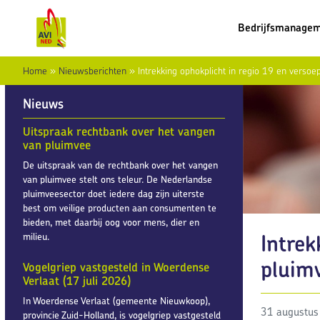
Bedrijfsmanage
Home
»
Nieuwsberichten
»
Intrekking ophokplicht in regio 19 en verso
Nieuws
Uitspraak rechtbank over het vangen
van pluimvee
De uitspraak van de rechtbank over het vangen
van pluimvee stelt ons teleur. De Nederlandse
pluimveesector doet iedere dag zijn uiterste
best om veilige producten aan consumenten te
bieden, met daarbij oog voor mens, dier en
Intrek
milieu.
pluim
Vogelgriep vastgesteld in Woerdense
Verlaat (17 juli 2026)
In Woerdense Verlaat (gemeente Nieuwkoop),
31 augustus
provincie Zuid-Holland, is vogelgriep vastgesteld