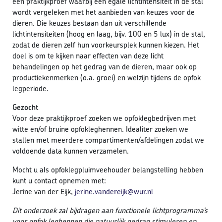
een praktijkproef waarbij een egale lichtintensiteit in de stal
wordt vergeleken met het aanbieden van keuzes voor de
dieren. Die keuzes bestaan dan uit verschillende
lichtintensiteiten (hoog en laag, bijv. 100 en 5 lux) in de stal,
zodat de dieren zelf hun voorkeursplek kunnen kiezen. Het
doel is om te kijken naar effecten van deze licht
behandelingen op het gedrag van de dieren, maar ook op
productiekenmerken (o.a. groei) en welzijn tijdens de opfok
legperiode.
Gezocht
Voor deze praktijkproef zoeken we opfoklegbedrijven met
witte en/of bruine opfokleghennen. Idealiter zoeken we
stallen met meerdere compartimenten/afdelingen zodat we
voldoende data kunnen verzamelen.
Mocht u als opfoklegpluimveehouder belangstelling hebben
kunt u contact opnemen met:
Jerine van der Eijk,
jerine.vandereijk@wur.nl
Dit onderzoek zal bijdragen aan functionele lichtprogramma’s
voor opfok leghennen die natuurlijk gedrag stimuleren en