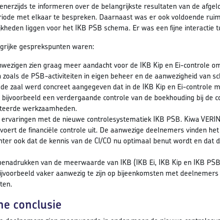
nerzijds te informeren over de belangrijkste resultaten van de afgel
iode met elkaar te bespreken. Daarnaast was er ook voldoende ruim
kheden liggen voor het IKB PSB schema. Er was een fijne interactie
grijke gesprekspunten waren:
wezigen zien graag meer aandacht voor de IKB Kip en Ei-controle omtr
 zoals de PSB-activiteiten in eigen beheer en de aanwezigheid van sc
 de zaal werd concreet aangegeven dat in de IKB Kip en Ei-controle m
, bijvoorbeeld een verdergaande controle van de boekhouding bij de c
ateerde werkzaamheden.
 ervaringen met de nieuwe controlesystematiek IKB PSB. Kiwa VERIN
 voert de financiële controle uit. De aanwezige deelnemers vinden he
chter ook dat de kennis van de CI/CO nu optimaal benut wordt en dat 
enadrukken van de meerwaarde van IKB (IKB Ei, IKB Kip en IKB PSB) i
ijvoorbeeld vaker aanwezig te zijn op bijeenkomsten met deelnemers
ten.
e conclusie