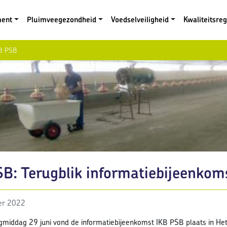
ment
Pluimveegezondheid
Voedselveiligheid
Kwaliteitsre
KB PSB
SB: Terugblik informatiebijeenkom
er 2022
middag 29 juni vond de informatiebijeenkomst IKB PSB plaats in He