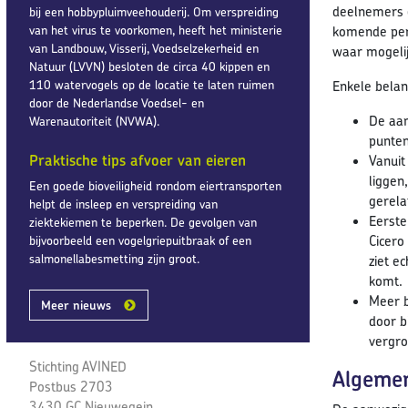
deelnemers e
bij een hobbypluimveehouderij. Om verspreiding
van het virus te voorkomen, heeft het ministerie
komende per
van Landbouw, Visserij, Voedselzekerheid en
waar mogelij
Natuur (LVVN) besloten de circa 40 kippen en
110 watervogels op de locatie te laten ruimen
Enkele belan
door de Nederlandse Voedsel- en
De aan
Warenautoriteit (NVWA).
punten
Praktische tips afvoer van eieren
Vanuit
liggen
Een goede bioveiligheid rondom eiertransporten
gerel
helpt de insleep en verspreiding van
Eerste
ziektekiemen te beperken. De gevolgen van
Cicero
bijvoorbeeld een vogelgriepuitbraak of een
salmonellabesmetting zijn groot.
ziet e
komt.
Meer b
Meer nieuws
door b
vergro
Stichting AVINED
Algemen
Postbus 2703
3430 GC Nieuwegein