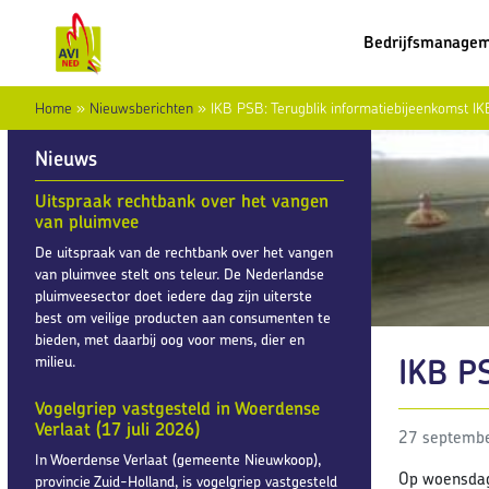
Bedrijfsmanage
Home
»
Nieuwsberichten
»
IKB PSB: Terugblik informatiebijeenkomst I
Nieuws
Uitspraak rechtbank over het vangen
van pluimvee
De uitspraak van de rechtbank over het vangen
van pluimvee stelt ons teleur. De Nederlandse
pluimveesector doet iedere dag zijn uiterste
best om veilige producten aan consumenten te
bieden, met daarbij oog voor mens, dier en
IKB P
milieu.
Vogelgriep vastgesteld in Woerdense
Verlaat (17 juli 2026)
27 septemb
In Woerdense Verlaat (gemeente Nieuwkoop),
Op woensdag
provincie Zuid-Holland, is vogelgriep vastgesteld