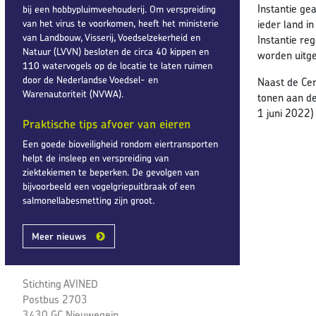
Instantie ge
bij een hobbypluimveehouderij. Om verspreiding
van het virus te voorkomen, heeft het ministerie
ieder land in
van Landbouw, Visserij, Voedselzekerheid en
Instantie re
Natuur (LVVN) besloten de circa 40 kippen en
worden uitg
110 watervogels op de locatie te laten ruimen
door de Nederlandse Voedsel- en
Naast de Cer
Warenautoriteit (NVWA).
tonen aan de
1 juni 2022) 
Praktische tips afvoer van eieren
Een goede bioveiligheid rondom eiertransporten
helpt de insleep en verspreiding van
ziektekiemen te beperken. De gevolgen van
bijvoorbeeld een vogelgriepuitbraak of een
salmonellabesmetting zijn groot.
Meer nieuws
Stichting AVINED
Postbus 2703
3430 GC Nieuwegein