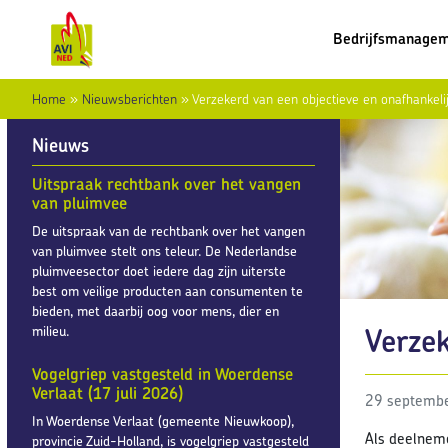
Bedrijfsmanage
Home
»
Nieuwsberichten
»
Verzekerd van een objectieve en onafhankelij
Nieuws
Uitspraak rechtbank over het vangen
van pluimvee
De uitspraak van de rechtbank over het vangen
van pluimvee stelt ons teleur. De Nederlandse
pluimveesector doet iedere dag zijn uiterste
best om veilige producten aan consumenten te
bieden, met daarbij oog voor mens, dier en
Verzek
milieu.
Vogelgriep vastgesteld in Woerdense
Verlaat (17 juli 2026)
29 septemb
In Woerdense Verlaat (gemeente Nieuwkoop),
Als deelneme
provincie Zuid-Holland, is vogelgriep vastgesteld