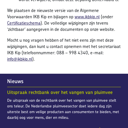
We plaatsen de nieuwste versie van de Algemene
Voorwaarden IKB Kip en bijlagen op
www.ikbkip.nl
(onder
Certificatieschema
). De volledige wijzigingen zijn tevens
‘zichtbaar’ aangegeven in de documenten op onze website.
Mocht u nog vragen hebben of het niet eens zijn met deze
wijzigingen, dan kunt u contact opnemen met het secretariaat
IKB Kip (telefoonnummer: 088 – 998 4340, e-mail:
i
nfo@ikbkip.nl
).
Nieuws
Uitspraak rechtbank over het vangen van pluimvee
De uitspraak van de rechtbank over het vangen van pluimvee stelt
ons teleur. De Nederlandse pluimveesector doet iedere dag zijn
uiterste best om veilige producten aan consumenten te bieden, met
daarbij oog voor mens, dier en milieu.