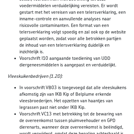
voedermiddelen verduidelijking vereisten. Er wordt
gestart met het vereisen van een telersverklaring, een
inname-controle en aanvullende analyses naar
risicovolle contaminanten. Een format van een
telersverklaring volgt spoedig en zal ook op de website
geplaatst worden, zodat voor alle betrokken partijen
de inhoud van een telersverklaring duidelijk en
inzichtelijk is.
Voorschrift I10 aangaande toediening van UDD
diergeneesmiddelen is aangepast en verduidelijkt.
Vleeskuikenbedrijven (1.2D):
In voorschrift VB03 is toegevoegd dat alle vleeskuikens
afkomstig zijn van IKB Kip of Belplume erkende
vleesbroederijen. Het opzetten van haantjes van
legrassen past niet onder IKB Kip.
Voorschrift VC13 met betrekking tot de bewaring van
de overeenkomst tussen pluimveehouder en GPD
dierenarts, wanneer deze overeenkomst is beëindigd,
wordt verwijderd, omdat deze bepaling achterhaald is.