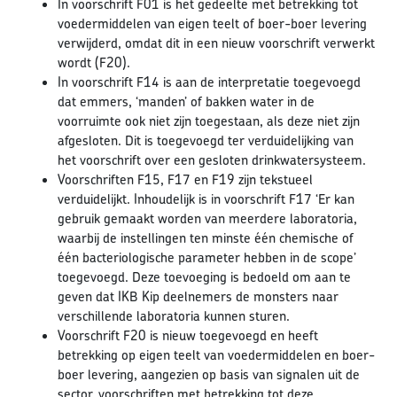
In voorschrift F01 is het gedeelte met betrekking tot
voedermiddelen van eigen teelt of boer-boer levering
verwijderd, omdat dit in een nieuw voorschrift verwerkt
wordt (F20).
In voorschrift F14 is aan de interpretatie toegevoegd
dat emmers, ‘manden’ of bakken water in de
voorruimte ook niet zijn toegestaan, als deze niet zijn
afgesloten. Dit is toegevoegd ter verduidelijking van
het voorschrift over een gesloten drinkwatersysteem.
Voorschriften F15, F17 en F19 zijn tekstueel
verduidelijkt. Inhoudelijk is in voorschrift F17 ‘Er kan
gebruik gemaakt worden van meerdere laboratoria,
waarbij de instellingen ten minste één chemische of
één bacteriologische parameter hebben in de scope’
toegevoegd. Deze toevoeging is bedoeld om aan te
geven dat IKB Kip deelnemers de monsters naar
verschillende laboratoria kunnen sturen.
Voorschrift F20 is nieuw toegevoegd en heeft
betrekking op eigen teelt van voedermiddelen en boer-
boer levering, aangezien op basis van signalen uit de
sector, voorschriften met betrekking tot deze