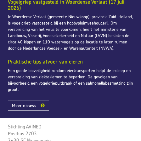
Vogelgriep vastgesteld in Woerdense Verlaat (17 juli
2026)
In Woerdense Verlaat (gemeente Nieuwkoop), provincie Zuid-Holland,
is vogelgriep vastgesteld bij een hobbypluimveehouderij. Om
verspreiding van het virus te voorkomen, heeft het ministerie van
Landbouw, Visserij, Voedselzekerheid en Natuur (LVVN) besloten de
circa 40 kippen en 110 watervogels op de locatie te laten ruimen
door de Nederlandse Voedsel- en Warenautoriteit (NVWA).
Praktische tips afvoer van eieren
Een goede bioveiligheid rondom eiertransporten helpt de insleep en
verspreiding van ziektekiemen te beperken. De gevolgen van
bijvoorbeeld een vogelgriepuitbraak of een salmonellabesmetting zijn
groot.
Meer nieuws
Stichting AVINED
Postbus 2703
3430 GC Nieuwegein