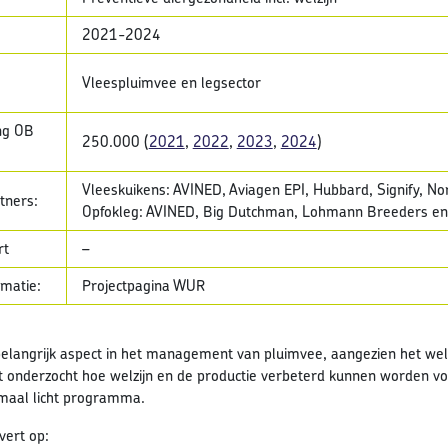
2021-2024
Vleespluimvee en legsector
ing OB
250.000 (
2021
,
2022
,
2023
,
2024
)
Vleeskuikens: AVINED, Aviagen EPI, Hubbard, Signify, No
tners:
Opfokleg: AVINED, Big Dutchman, Lohmann Breeders en
rt
–
rmatie:
Projectpagina WUR
 belangrijk aspect in het management van pluimvee, aangezien het wel
t onderzocht hoe welzijn en de productie verbeterd kunnen worden vo
maal licht programma.
evert op: