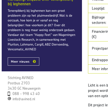
bij leghennen
Looptijd:
Tenenpikkerij bij leghennen kan een groot
probleem zijn op het pluimveebedrijf. Wat is de
Bijdrage
oorzaak, hoe kom je er vanaf en nog
sectoren:
belangrijker: hoe voorkom je dit? Over dit
probleem is nog maar weinig onderzoek gedaan.
Financier
Vandaar dat team “Happy Feet” van Wageningen
(€)
Livestock Research, in samenwerking met
Pluriton, Lohmann, Cargill, ABZ Diervoeding,
Projectpar
Vencomatic, AVINED
Eindrappo
Meer nieuws
Meer info
Stichting AVINED
Postbus 2703
Licht is een
3430 GC Nieuwegein
project word
088 - 998 43 40
van een opti
info@avined.nl
Dit project l