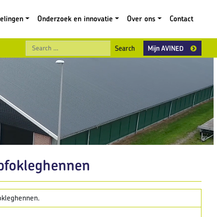
gelingen
Onderzoek en innovatie
Over ons
Contact
Search
Mijn AVINED
pfokleghennen
fokleghennen.