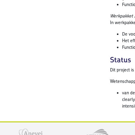
Functi
Werkpakket 
In werkpakk
De voo
Het ef
Functi
Status
Dit project i
Wetenschappel
van der
clearl
intensi