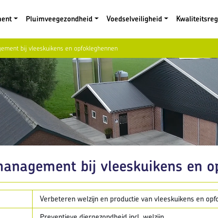
ment
Pluimveegezondheid
Voedselveiligheid
Kwaliteitsre
ement bij vleeskuikens en opfokleghennen
management bij vleeskuikens en o
Verbeteren welzijn en productie van vleeskuikens en op
Preventieve diergezondheid incl. welzijn