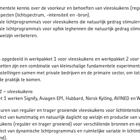
entele kennis over de voorkeur en behoeften van vleeskuikens (regu
specten (lichtspectrum, -intensiteit en -bron).
le lichtprogramma’s voor vleeskuikens die natuurlijk gedrag stimuler
le lichtprogramma’s voor opfok leghennen die natuurlijk gedrag stim
welzijn verbeteren.
is opgedeeld in werkpakket 1 voor vleeskuikens en werkpakket 2 voor
tten zijn een combinatie van kleinschalige fundamentele experimente
stellingen samen met private bedrijven en de primaire sector, om tot
de praktijk te komen.
 – vleeskuikens
t 1 werken Signify, Aviagen EPI, Hubbard, Norsk Kylling, AVINED en
uren van regulier en trager groeiende vleeskuikens voor lichtintensite
fect van kunstmatig en natuurlijk daglicht op welzijn en productie va
uikens (regulier en trager groeiend) voor verschillende bronnen en e
fect van dynamische lichtprogramma’s en ruimtelijke variatie in lichti
nd).