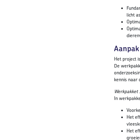
Fundam
licht a
Optima
Optima
dieren
Aanpak
Het project 
De werkpakke
onderzoeksin
kennis naar 
Werkpakket 1
In werkpakke
Voorke
Het ef
vleesk
Het ef
groeie