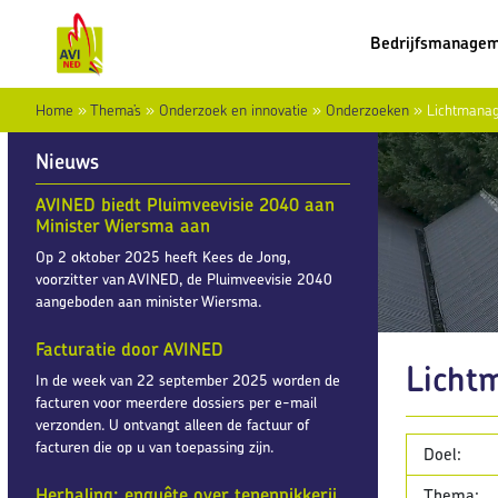
Bedrijfsmanage
Home
»
Thema’s
»
Onderzoek en innovatie
»
Onderzoeken
»
Lichtmanag
Nieuws
AVINED biedt Pluimveevisie 2040 aan
Minister Wiersma aan
Op 2 oktober 2025 heeft Kees de Jong,
voorzitter van AVINED, de Pluimveevisie 2040
aangeboden aan minister Wiersma.
Facturatie door AVINED
Licht
In de week van 22 september 2025 worden de
facturen voor meerdere dossiers per e-mail
verzonden. U ontvangt alleen de factuur of
facturen die op u van toepassing zijn.
Doel:
Herhaling: enquête over tenenpikkerij
Thema: