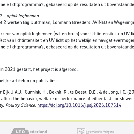
onele lichtprogramma’s, gebaseerd op de resultaten uit bovenstaand
2 – opfok leghennen
et 2 werken Big Dutchman, Lohmann Breeders, AVINED en Wageninge
rkeur van opfok leghennen (wit en bruin) voor lichtintensiteit en UV li
fect van lichtintensiteit en UV licht op het welzijn en navigatievermog
onele lichtprogramma’s, gebaseerd op de resultaten uit bovenstaand
s in 2021 gestart, het project is afgerond.
ijke artikelen en publicaties:
 Eijk, J.A.J., Gunnink, H., Bekhit, R., te Beest, D.E., & de Jong, I.C. (
y affect the behavior, welfare or performance of either fast- or slowe
ty.
Poultry Science.
https://doi.org/10.1016/j.psj.2026.107514