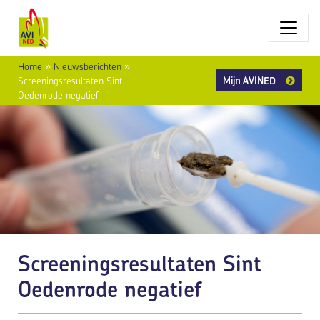
Home
»
Nieuwsberichten
»
Mijn AVINED
Screeningsresultaten Sint
Oedenrode negatief
Screeningsresultaten Sint
Oedenrode negatief