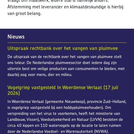
vraagt om maatwerk, iedere stal is namelijk anders.
Afstemming met leverancier en klimaatdeskundige is hierbij
van groot belang.
Nieuws
Uitspraak rechtbank over het vangen van pluimvee
De uitspraak van de rechtbank over het vangen van pluimvee stelt
ons teleur. De Nederlandse pluimveesector doet iedere dag zijn
uiterste best om veilige producten aan consumenten te bieden, met
daarbij oog voor mens, dier en milieu.
Vogelgriep vastgesteld in Woerdense Verlaat (17 juli
2026)
In Woerdense Verlaat (gemeente Nieuwkoop), provincie Zuid-Holland,
is vogelgriep vastgesteld bij een hobbypluimveehouderij. Om
verspreiding van het virus te voorkomen, heeft het ministerie van
Landbouw, Visserij, Voedselzekerheid en Natuur (LVVN) besloten de
circa 40 kippen en 110 watervogels op de locatie te laten ruimen
door de Nederlandse Voedsel- en Warenautoriteit (NVWA).