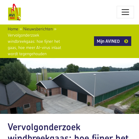
Home
»
Nieuwsberichten
»
Vervolgonderzoek
Mijn AVINED
windbreekgaas: hoe fijner het
gaas, hoe meer AI-virus inlaat
wordt tegengehouden
Vervolgonderzoek
windbreekgaas: hoe fijner het