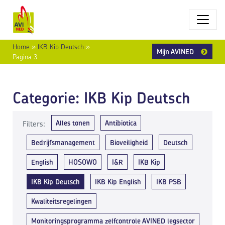
Home
»
IKB Kip Deutsch
»
Mijn AVINED
Pagina 3
Categorie:
IKB Kip Deutsch
Alles tonen
Antibiotica
Filters:
Bedrijfsmanagement
Bioveiligheid
Deutsch
English
HOSOWO
I&R
IKB Kip
IKB Kip Deutsch
IKB Kip English
IKB PSB
Kwaliteitsregelingen
Monitoringsprogramma zelfcontrole AVINED legsector