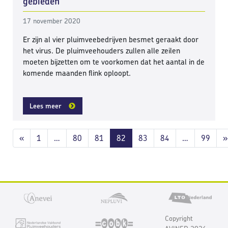
gebieden”
17 november 2020
Er zijn al vier pluimveebedrijven besmet geraakt door
het virus. De pluimveehouders zullen alle zeilen
moeten bijzetten om te voorkomen dat het aantal in de
komende maanden flink oploopt.
Lees meer
Berichten navigatie
«
1
…
80
81
82
83
84
…
99
»
Copyright