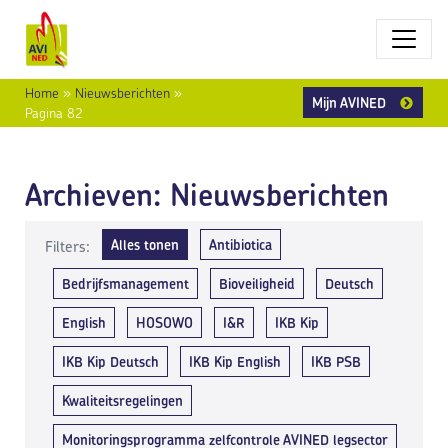
Home
»
Nieuwsberichten
»
Mijn AVINED
Pagina 82
Archieven:
Nieuwsberichten
Alles tonen
Antibiotica
Filters:
Bedrijfsmanagement
Bioveiligheid
Deutsch
English
HOSOWO
I&R
IKB Kip
IKB Kip Deutsch
IKB Kip English
IKB PSB
Kwaliteitsregelingen
Monitoringsprogramma zelfcontrole AVINED legsector