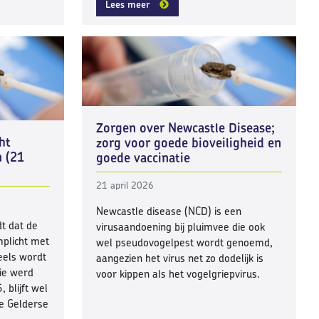
Lees meer
Zorgen over Newcastle Disease;
ht
zorg voor goede bioveiligheid en
n (21
goede vaccinatie
21 april 2026
Newcastle disease (NCD) is een
t dat de
virusaandoening bij pluimvee die ook
mplicht met
wel pseudovogelpest wordt genoemd,
eels wordt
aangezien het virus net zo dodelijk is
ie werd
voor kippen als het vogelgriepvirus.
 blijft wel
de Gelderse