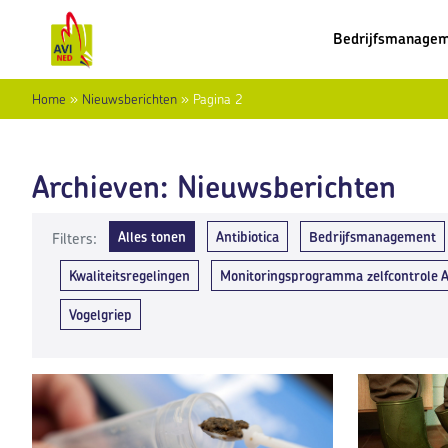
Bedrijfsmanage
Home
»
Nieuwsberichten
»
Pagina 2
Archieven:
Nieuwsberichten
Alles tonen
Antibiotica
Bedrijfsmanagement
Filters:
Kwaliteitsregelingen
Monitoringsprogramma zelfcontrole 
Vogelgriep