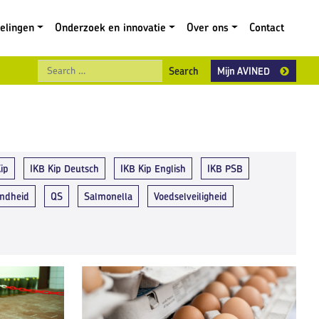
gelingen
Onderzoek en innovatie
Over ons
Contact
Search
Mijn AVINED
ip
IKB Kip Deutsch
IKB Kip English
IKB PSB
ndheid
QS
Salmonella
Voedselveiligheid