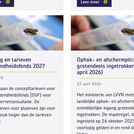
r
Lees meer
g en tarieven
Ophok- en afschermplic
ondheidsfonds 2027
grotendeels ingetrokke
april 2026)
26
22 april 2026
 gaan de concepttarieven voor
Het ministerie van LVVN meld
zondheidsfonds (DGF) voor
landelijke ophok- en afscher
ternetconsultatie. De
onmiddellijke ingang grotend
ieven voor pluimvee zijn voor
ingetrokken. De maatregel, d
tuk hoger dan de tarieven
ingesteld op 16 oktober 2025,
.
voorlopig gelden in en rond 