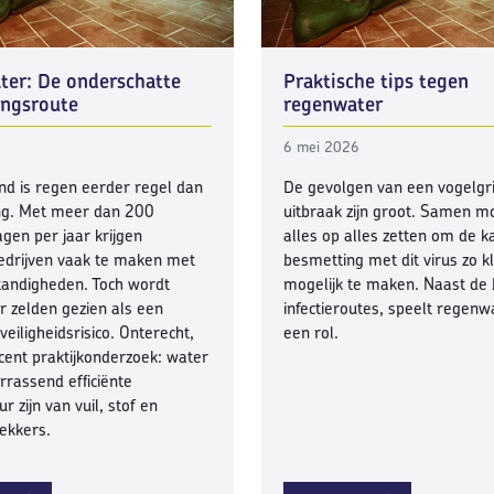
er: De onderschatte
Praktische tips tegen
ingsroute
regenwater
6 mei 2026
nd is regen eerder regel dan
De gevolgen van een vogelgri
ing. Met meer dan 200
uitbraak zijn groot. Samen 
gen per jaar krijgen
alles op alles zetten om de k
edrijven vaak te maken met
besmetting met dit virus zo kl
tandigheden. Toch wordt
mogelijk te maken. Naast de
 zelden gezien als een
infectieroutes, speelt regenw
veiligheidsrisico. Onterecht,
een rol.
recent praktijkonderzoek: water
rrassend efficiënte
r zijn van vuil, stof en
ekkers.