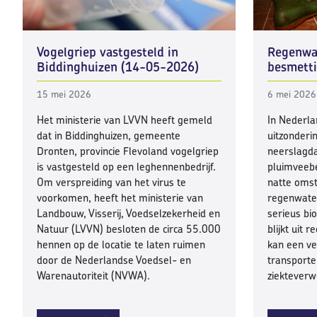
Regenwat
Vogelgriep vastgesteld in
besmett
Biddinghuizen (14-05-2026)
6 mei 2026
15 mei 2026
In Nederla
Het ministerie van LVVN heeft gemeld
uitzonder
dat in Biddinghuizen, gemeente
neerslagda
Dronten, provincie Flevoland vogelgriep
pluimveeb
is vastgesteld op een leghennenbedrijf.
natte oms
Om verspreiding van het virus te
regenwater
voorkomen, heeft het ministerie van
serieus bio
Landbouw, Visserij, Voedselzekerheid en
blijkt uit 
Natuur (LVVN) besloten de circa 55.000
kan een ve
hennen op de locatie te laten ruimen
transporteu
door de Nederlandse Voedsel- en
ziekteverw
Warenautoriteit (NVWA).