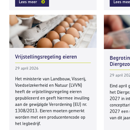
Lees meer
Lees mee
Vrijstellingsregeling eieren
Begrotin
Diergez
29 april 2026
29 april 20
Het ministerie van Landbouw, Visserij,
Voedselzekerheid en Natuur (LVVN)
Eind april
heeft de vrijstellingsregeling eieren
het Dierge
gepubliceerd en geeft hiermee invulling
2027 in in
aan de gewijzigde Verordening (EU) nr.
concepttar
1308/2013. Eieren moeten gemerkt
2027 een s
worden met een producentencode op
van dit jaar
het legbedrijf.