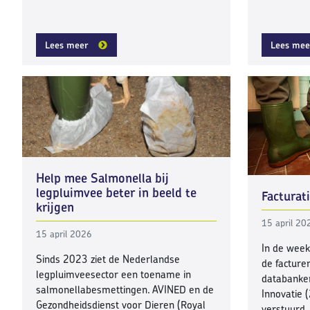
Lees meer
Lees mee
Help mee Salmonella bij
legpluimvee beter in beeld te
Facturat
krijgen
15 april 20
15 april 2026
In de wee
Sinds 2023 ziet de Nederlandse
de factur
legpluimveesector een toename in
databanke
salmonellabesmettingen. AVINED en de
Innovatie 
Gezondheidsdienst voor Dieren (Royal
verstuurd.