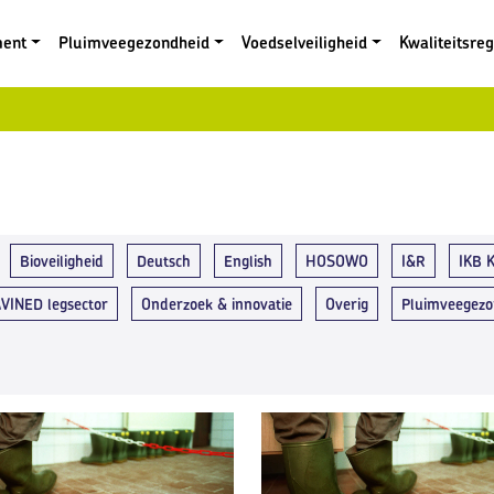
ment
Pluimveegezondheid
Voedselveiligheid
Kwaliteitsre
Bioveiligheid
Deutsch
English
HOSOWO
I&R
IKB K
AVINED legsector
Onderzoek & innovatie
Overig
Pluimveegezo