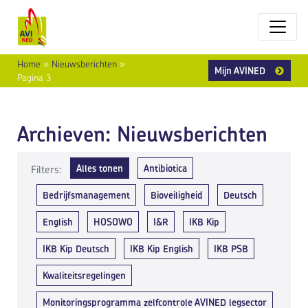
Home
»
Nieuwsberichten
»
Mijn AVINED
Pagina 3
Archieven:
Nieuwsberichten
Alles tonen
Antibiotica
Filters:
Bedrijfsmanagement
Bioveiligheid
Deutsch
English
HOSOWO
I&R
IKB Kip
IKB Kip Deutsch
IKB Kip English
IKB PSB
Kwaliteitsregelingen
Monitoringsprogramma zelfcontrole AVINED legsector