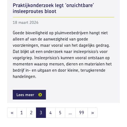
Praktijkonderzoek legt ‘onzichtbare’
insleeproutes bloot
18 maart 2026
Goede bioveiligheid op pluimveebedrijven hangt niet
alleen af van de aanwezigheid van goede
voorzieningen, maar vooral van het dagelijks gedrag.
Dat blijkt uit een onderzoek naar insleeprisico’s voor
vogelgriep. Insleeprisico’s kunnen vooral ontstaan op
momenten waarop mensen, dieren en materialen het
bedrijf in- en uitgaan en door kleine, terugkerende
handelingen.
Lees meer
Berichten navigatie
«
1
2
3
4
5
…
99
»