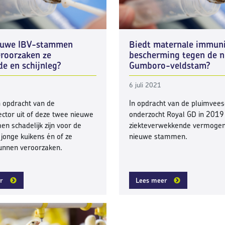
euwe IBV-stammen
Biedt maternale immuni
veroorzaken ze
bescherming tegen de 
de en schijnleg?
Gumboro-veldstam?
6 juli 2021
n opdracht van de
In opdracht van de pluimvees
ctor uit of deze twee nieuwe
onderzocht Royal GD in 2019
n schadelijk zijn voor de
ziekteverwekkende vermogen
 jonge kuikens én of ze
nieuwe stammen.
kunnen veroorzaken.
r
Lees meer