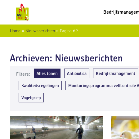
Bedrijfsmanage
Home
»
Nieuwsberichten
»
Pagina 69
Archieven:
Nieuwsberichten
Alles tonen
Antibiotica
Bedrijfsmanagement
Filters:
Kwaliteitsregelingen
Monitoringsprogramma zelfcontrole 
Vogelgriep