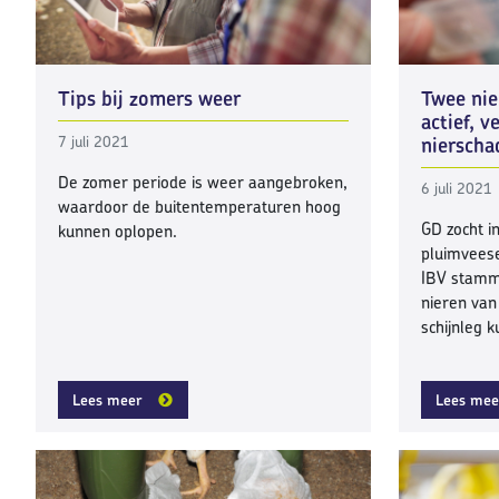
Tips bij zomers weer
Twee ni
actief, 
nierscha
7 juli 2021
De zomer periode is weer aangebroken,
6 juli 2021
waardoor de buitentemperaturen hoog
GD zocht i
kunnen oplopen.
pluimveese
IBV stamme
nieren van
schijnleg 
Lees meer
Lees mee