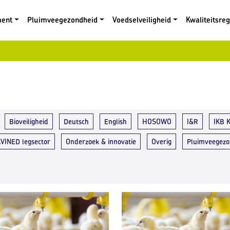
ment
Pluimveegezondheid
Voedselveiligheid
Kwaliteitsre
Bioveiligheid
Deutsch
English
HOSOWO
I&R
IKB K
AVINED legsector
Onderzoek & innovatie
Overig
Pluimveegezo