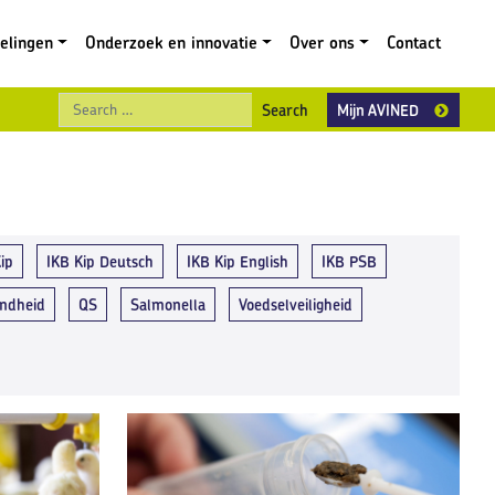
gelingen
Onderzoek en innovatie
Over ons
Contact
Search
Mijn AVINED
ip
IKB Kip Deutsch
IKB Kip English
IKB PSB
ndheid
QS
Salmonella
Voedselveiligheid